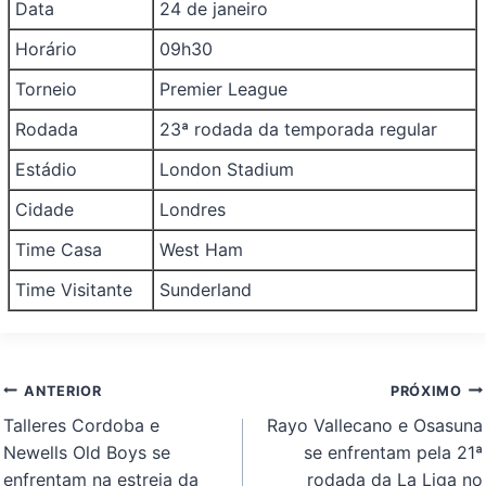
Data
24 de janeiro
Horário
09h30
Torneio
Premier League
Rodada
23ª rodada da temporada regular
Estádio
London Stadium
Cidade
Londres
Time Casa
West Ham
Time Visitante
Sunderland
Navegação
ANTERIOR
PRÓXIMO
de
Talleres Cordoba e
Rayo Vallecano e Osasuna
Post
Newells Old Boys se
se enfrentam pela 21ª
enfrentam na estreia da
rodada da La Liga no