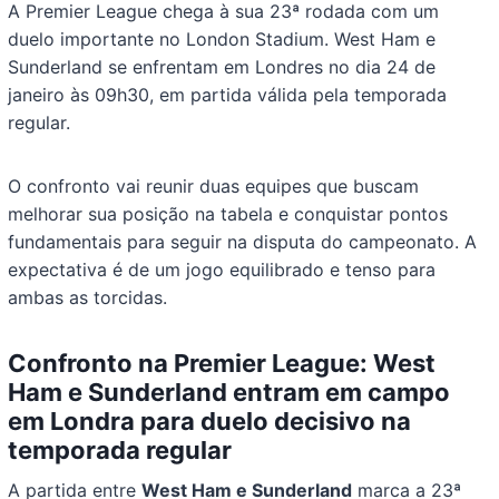
A Premier League chega à sua 23ª rodada com um
duelo importante no London Stadium. West Ham e
Sunderland se enfrentam em Londres no dia 24 de
janeiro às 09h30, em partida válida pela temporada
regular.
O confronto vai reunir duas equipes que buscam
melhorar sua posição na tabela e conquistar pontos
fundamentais para seguir na disputa do campeonato. A
expectativa é de um jogo equilibrado e tenso para
ambas as torcidas.
Confronto na Premier League: West
Ham e Sunderland entram em campo
em Londra para duelo decisivo na
temporada regular
A partida entre
West Ham e Sunderland
marca a 23ª