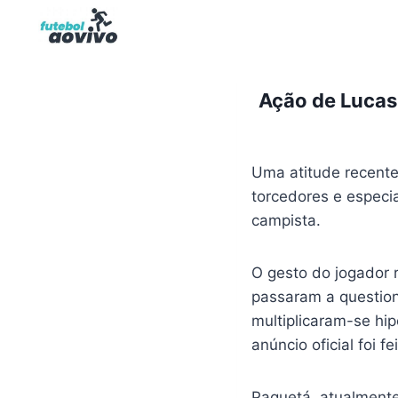
Pular
para
o
Conteúdo
Ação de Lucas
Uma atitude recente
torcedores e especia
campista.
O gesto do jogador 
passaram a question
multiplicaram-se hi
anúncio oficial foi f
Paquetá, atualmente