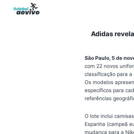
Pular
para
o
Conteúdo
Adidas revela
São Paulo, 5 de no
com 22 novos unifor
classificação para
Os modelos apresent
específicos para cad
referências geográfi
O lote inclui camisa
Espanha (campeã eur
mudança para a Nike