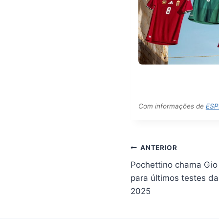
Com informações de
ESP
Navegação
ANTERIOR
de
Pochettino chama Gio
Post
para últimos testes d
2025