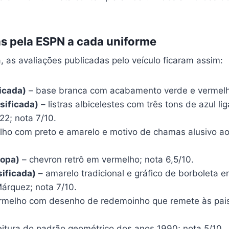
as pela ESPN a cada uniforme
 as avaliações publicadas pelo veículo ficaram assim:
ficada)
– base branca com acabamento verde e vermelho
sificada)
– listras albicelestes com três tons de azul li
22; nota 7/10.
ho com preto e amarelo e motivo de chamas alusivo aos
Copa)
– chevron retrô em vermelho; nota 6,5/10.
ificada)
– amarelo tradicional e gráfico de borboleta
Márquez; nota 7/10.
rmelho com desenho de redemoinho que remete às paisa
eitura do padrão geométrico dos anos 1990; nota 5/10.