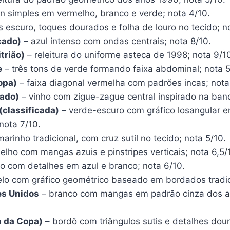
n simples em vermelho, branco e verde; nota 4/10.
s escuro, toques dourados e folha de louro no tecido; no
cado)
– azul intenso com ondas centrais; nota 8/10.
trião)
– releitura do uniforme asteca de 1998; nota 9/1
e
– três tons de verde formando faixa abdominal; nota 5
opa)
– faixa diagonal vermelha com padrões incas; nota
cado)
– vinho com zigue-zague central inspirado na band
(classificada)
– verde-escuro com gráfico losangular e
nota 7/10.
arinho tradicional, com cruz sutil no tecido; nota 5/10.
lho com mangas azuis e pinstripes verticais; nota 6,5/
o com detalhes em azul e branco; nota 6/10.
lo com gráfico geométrico baseado em bordados tradici
es Unidos
– branco com mangas em padrão cinza dos a
a da Copa)
– bordô com triângulos sutis e detalhes dour