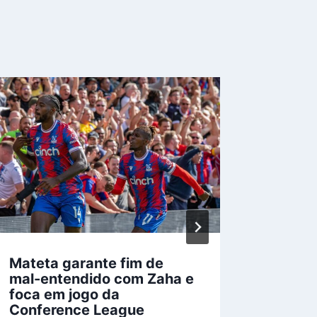
Mateta garante fim de
Arteta
mal-entendido com Zaha e
sobre 
foca em jogo da
de mão
Conference League