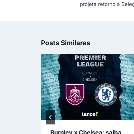
Post
projeta retorno à Seleç
Posts Similares
soma
Burnley x Chelsea: saiba