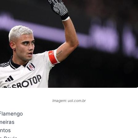
Imagem: uol.com.br
 Flamengo
meiras
antos