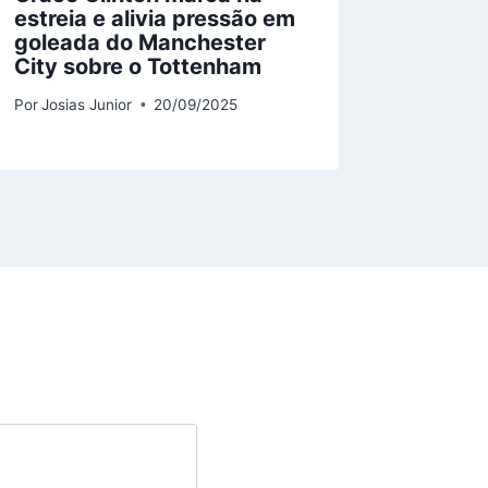
estreia e alivia pressão em
Ceará 
goleada do Manchester
protes
City sobre o Tottenham
Parqu
Por
Josias Junior
20/09/2025
Por
Josias