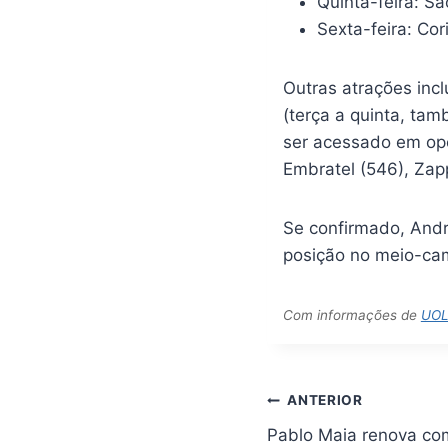
Quinta-feira: Sã
Sexta-feira: Cor
Outras atrações inc
(terça a quinta, ta
ser acessado em ope
Embratel (546), Zap
Se confirmado, Andre
posição no meio-ca
Com informações de
UO
Navegação
ANTERIOR
de
Pablo Maia renova co