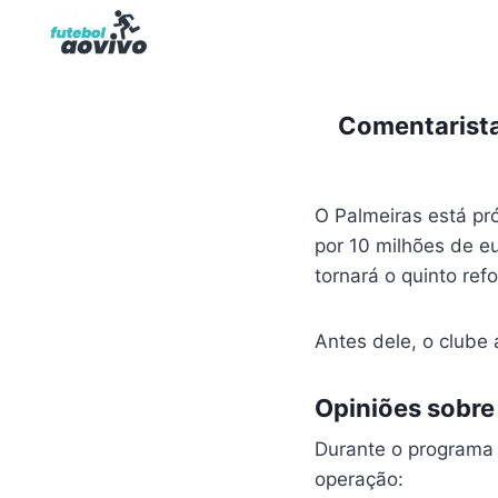
Pular
para
o
Conteúdo
Comentarista
O Palmeiras está pr
por 10 milhões de eu
tornará o quinto ref
Antes dele, o clube
Opiniões sobre
Durante o program
operação: