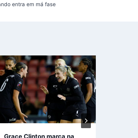
lando entra em má fase
Grace Clinton marca na
Palmei