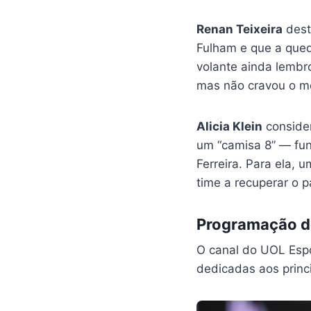
Renan Teixeira
dest
Fulham e que a qued
volante ainda lembro
mas não cravou o m
Alicia Klein
consider
um “camisa 8” — fun
Ferreira. Para ela,
time a recuperar o 
Programação de
O canal do UOL Espor
dedicadas aos princi