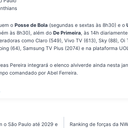
o Paulo
inthians
luem o
Posse de Bola
(segundas e sextas às 8h30) e o
mbém às 8h30), além do
De Primeira
, às 14h diariament
radoras como Claro (549), Vivo TV (613), Sky (88), Oi
ping (64), Samsung TV Plus (2074) e na plataforma UOL
as Pereira integrará o elenco alviverde ainda nesta jan
mpo comandado por Abel Ferreira.
L
m o São Paulo até 2029 e
Ranking de forças da NW