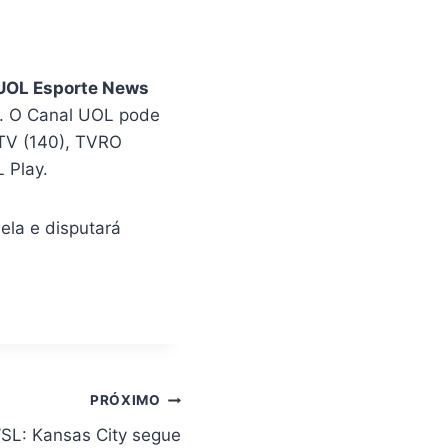
UOL Esporte News
e. O Canal UOL pode
 TV (140), TVRO
 Play.
ela e disputará
PRÓXIMO
SL: Kansas City segue