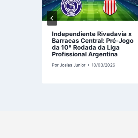
Independiente Rivadavia x
am na
Barracas Central: Pré-Jogo
da 10ª Rodada da Liga
a
Profissional Argentina
6
Por
Josias Junior
10/03/2026