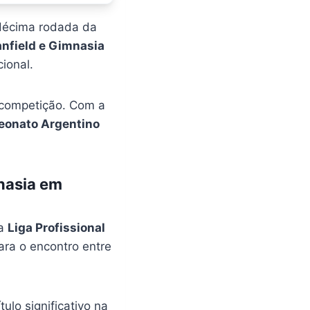
 décima rodada da
nfield e Gimnasia
ional.
 competição. Com a
onato Argentino
mnasia em
la
Liga Profissional
ara o encontro entre
ulo significativo na