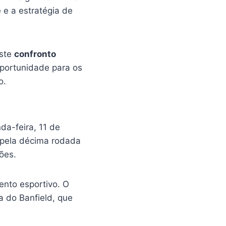
e a estratégia de
este
confronto
oportunidade para os
o.
a-feira, 11 de
o pela décima rodada
ões.
ento esportivo. O
a do Banfield, que