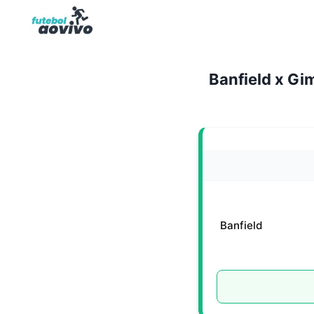
Pular
para
o
Conteúdo
Banfield x Gim
Banfield