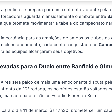
l argentino se prepara para um confronto vibrante pela
Os torcedores aguardam ansiosamente o embate entre
Ba
da que promete movimentar a tabela do campeonato nac
 importância para as ambições de ambos os clubes na
em pleno andamento, cada ponto conquistado no
Campe
ara as equipes alcançarem seus objetivos.
levadas para o Duelo entre Banfield e Gi
Aires será palco de mais uma emocionante disputa pe
onfronto da 10ª rodada, os holofotes estarão voltados p
a
, marcado para o icônico Estadio Florencio Sola.
para o dia 11 de março, às 17h30, promete ser um capít