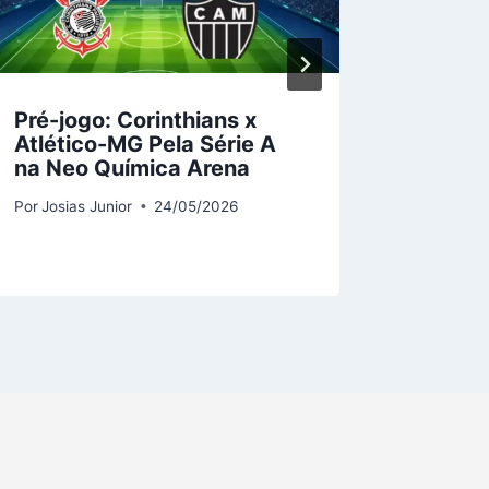
Pré-jogo: Corinthians x
AVS e 
Atlético-MG Pela Série A
Prepar
na Neo Química Arena
na Pri
das A
Por
Josias Junior
24/05/2026
Por
Jonas 