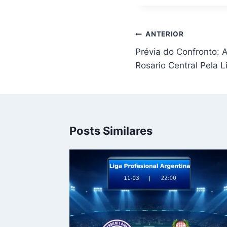
Navegação
ANTERIOR
de
Prévia do Confronto: 
Post
Rosario Central Pela L
Posts Similares