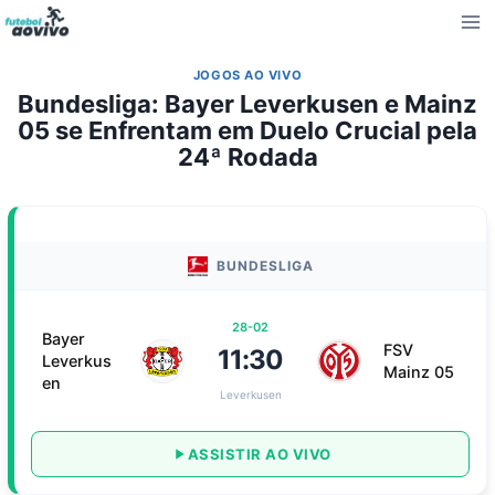
Pular
para
o
JOGOS AO VIVO
Conteúdo
Bundesliga: Bayer Leverkusen e Mainz
05 se Enfrentam em Duelo Crucial pela
24ª Rodada
BUNDESLIGA
28-02
Bayer
FSV
11:30
Leverkus
Mainz 05
en
Leverkusen
ASSISTIR AO VIVO