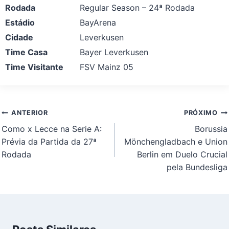
Rodada
Regular Season – 24ª Rodada
Estádio
BayArena
Cidade
Leverkusen
Time Casa
Bayer Leverkusen
Time Visitante
FSV Mainz 05
Navegação
ANTERIOR
PRÓXIMO
de
Como x Lecce na Serie A:
Borussia
Post
Prévia da Partida da 27ª
Mönchengladbach e Union
Rodada
Berlin em Duelo Crucial
pela Bundesliga