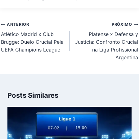
Navegação
ANTERIOR
PRÓXIMO
de
Atlético Madrid x Club
Platense x Defensa y
Post
Brugge: Duelo Crucial Pela
Justicia: Confronto Crucial
UEFA Champions League
na Liga Profissional
Argentina
Posts Similares