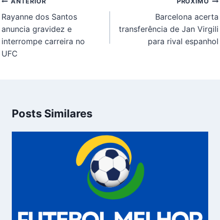
Navegação
ANTERIOR
PRÓXIMO
de
Rayanne dos Santos
Barcelona acerta
Post
anuncia gravidez e
transferência de Jan Virgili
interrompe carreira no
para rival espanhol
UFC
Posts Similares