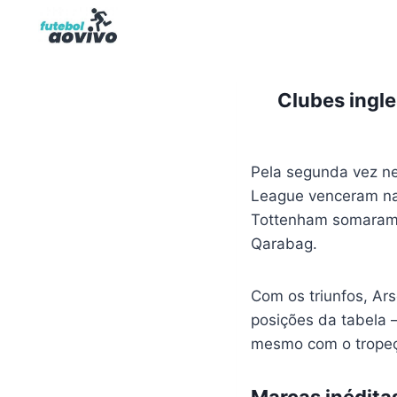
Pular
para
o
Conteúdo
Clubes ingl
Pela segunda vez ne
League venceram na 
Tottenham somaram t
Qarabag.
Com os triunfos, Ars
posições da tabela –
mesmo com o tropeço
Marcas inédita