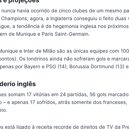
 nunca havia ocorrido de cinco clubes de um mesmo p
Champions; agora, a Inglaterra conseguiu o feito duas
lague, a tendência é de hegemonia inglesa nos próximos
ern de Munique e Paris Saint-Germain.
Munique e Inter de Milão são as únicas equipes com 10
pontos). Os londrinos ainda não sofreram gols e marc
penas por Bayern e PSG (14), Borussia Dortmund (13) e 
erio inglês
eses somam 17 vitórias em 24 partidas, 56 gols marcado
o – e apenas 17 sofridos, atrás somente dos franceses
eio.
s está ligado à receita recorde de direitos de TV da P