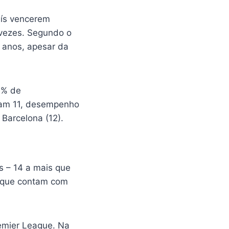
aís vencerem
 vezes. Segundo o
 anos, apesar da
0% de
aram 11, desempenho
Barcelona (12).
s – 14 a mais que
, que contam com
remier League. Na