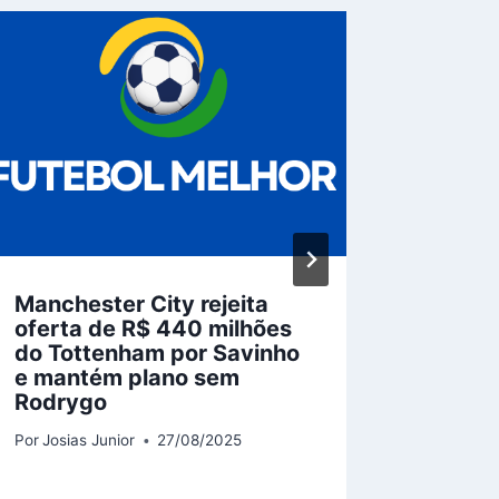
Manchester City rejeita
BBC Sc
oferta de R$ 440 milhões
de pro
do Tottenham por Savinho
no iPl
e mantém plano sem
Por
Josias
Rodrygo
Por
Josias Junior
27/08/2025