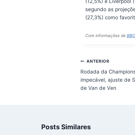
(12,5%) e Liverpool 
segundo as projeçõe
(27,3%) como favori
Com informações de
BBC
Navegação
ANTERIOR
de
Rodada da Champions
Post
impecável, ajuste de S
de Van de Ven
Posts Similares