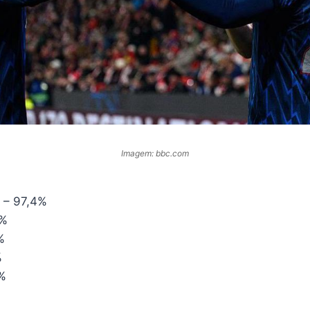
Imagem: bbc.com
 – 97,4%
5%
%
%
%