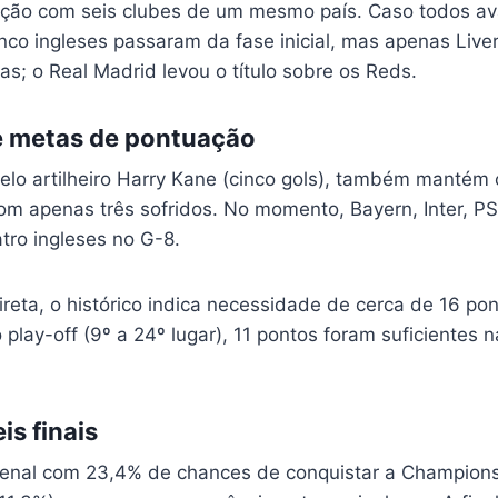
dição com seis clubes de um mesmo país. Caso todos a
nco ingleses passaram da fase inicial, mas apenas Liver
s; o Real Madrid levou o título sobre os Reds.
e metas de pontuação
pelo artilheiro Harry Kane (cinco gols), também mantém
om apenas três sofridos. No momento, Bayern, Inter, P
ro ingleses no G-8.
ireta, o histórico indica necessidade de cerca de 16 pon
 o play-off (9º a 24º lugar), 11 pontos foram suficientes
is finais
senal com 23,4% de chances de conquistar a Champions