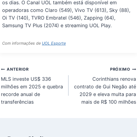
os dias. O Canal UOL também está disponível em
operadoras como Claro (549), Vivo TV (613), Sky (88),
Oi TV (140), TVRO Embratel (546), Zapping (64),
Samsung TV Plus (2074) e streaming UOL Play.
Com informações de
UOL Esporte
Navegação
ANTERIOR
PRÓXIMO
de
MLS investe US$ 336
Corinthians renova
Post
milhões em 2025 e quebra
contrato de Gui Negão até
recorde anual de
2029 e eleva multa para
transferências
mais de R$ 100 milhões