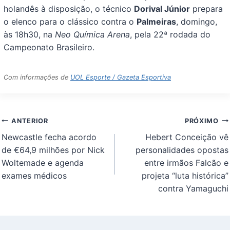
holandês à disposição, o técnico
Dorival Júnior
prepara
o elenco para o clássico contra o
Palmeiras
, domingo,
às 18h30, na
Neo Química Arena
, pela 22ª rodada do
Campeonato Brasileiro.
Com informações de
UOL Esporte / Gazeta Esportiva
Navegação
ANTERIOR
PRÓXIMO
de
Newcastle fecha acordo
Hebert Conceição vê
Post
de €64,9 milhões por Nick
personalidades opostas
Woltemade e agenda
entre irmãos Falcão e
exames médicos
projeta “luta histórica”
contra Yamaguchi