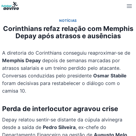
Pular
para
o
NOTÍCIAS
Conteúdo
Corinthians refaz relação com Memphis
Depay após atrasos e ausências
A diretoria do Corinthians conseguiu reaproximar-se de
Memphis Depay
depois de semanas marcadas por
atrasos salariais e um treino perdido pelo atacante.
Conversas conduzidas pelo presidente
Osmar Stabile
foram decisivas para restabelecer o diálogo com o
camisa 10.
Perda de interlocutor agravou crise
Depay relatou sentir-se distante da cúpula alvinegra
desde a saída de
Pedro Silveira
, ex-chefe do
Departamento Financeiro na gestão de
Augusto Melo
.