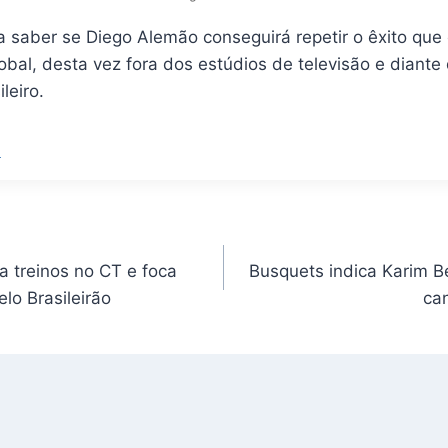
a saber se Diego Alemão conseguirá repetir o êxito que
obal, desta vez fora dos estúdios de televisão e diant
leiro.
L
ca treinos no CT e foca
Busquets indica Karim B
lo Brasileirão
ca