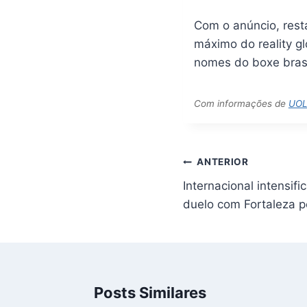
Com o anúncio, rest
máximo do reality gl
nomes do boxe brasi
Com informações de
UO
Navegação
ANTERIOR
de
Internacional intensifi
Post
duelo com Fortaleza pe
Posts Similares