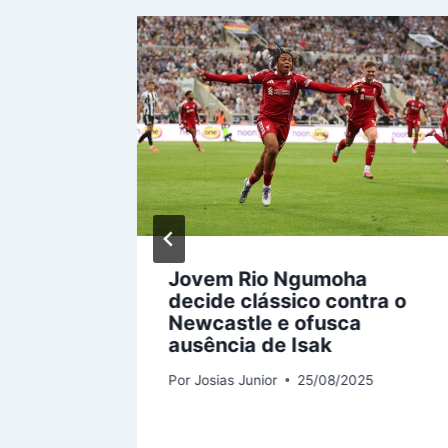
zir
Jovem Rio Ngumoha
decide clássico contra o
ipais
Newcastle e ofusca
ências
ausência de Isak
5
Por
Josias Junior
25/08/2025