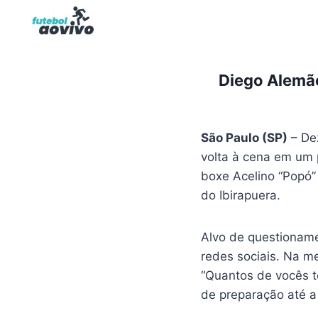
Pular
para
o
Conteúdo
Diego Alemão
São Paulo (SP)
– Dez
volta à cena em um 
boxe Acelino “Popó”
do Ibirapuera.
Alvo de questioname
redes sociais. Na m
“Quantos de vocês te
de preparação até a 