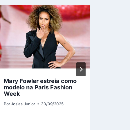
Mary Fowler estreia como
Públic
modelo na Paris Fashion
Flamen
Week
chega 
Corint
Por
Josias Junior
30/09/2025
rankin
Por
Jonas 