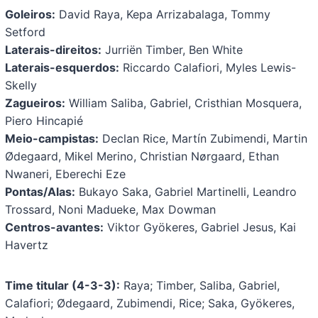
Goleiros:
David Raya, Kepa Arrizabalaga, Tommy
Setford
Laterais-direitos:
Jurriën Timber, Ben White
Laterais-esquerdos:
Riccardo Calafiori, Myles Lewis-
Skelly
Zagueiros:
William Saliba, Gabriel, Cristhian Mosquera,
Piero Hincapié
Meio-campistas:
Declan Rice, Martín Zubimendi, Martin
Ødegaard, Mikel Merino, Christian Nørgaard, Ethan
Nwaneri, Eberechi Eze
Pontas/Alas:
Bukayo Saka, Gabriel Martinelli, Leandro
Trossard, Noni Madueke, Max Dowman
Centros-avantes:
Viktor Gyökeres, Gabriel Jesus, Kai
Havertz
Time titular (4-3-3):
Raya; Timber, Saliba, Gabriel,
Calafiori; Ødegaard, Zubimendi, Rice; Saka, Gyökeres,