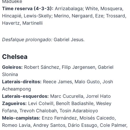
Madueke
Time reserva (4-3-3):
Arrizabalaga; White, Mosquera,
Hincapié, Lewis-Skelly; Merino, Nørgaard, Eze; Trossard,
Havertz, Martinelli
Desfalque prolongado:
Gabriel Jesus.
Chelsea
Goleiros:
Robert Sánchez, Filip Jørgensen, Gabriel
Slonina
Laterais-direitos:
Reece James, Malo Gusto, Josh
Acheampong
Laterais-esquerdos:
Marc Cucurella, Jorrel Hato
Zagueiros:
Levi Colwill, Benoît Badiashile, Wesley
Fofana, Trevoh Chalobah, Tosin Adarabioyo
Meio-campistas:
Enzo Fernández, Moisés Caicedo,
Romeo Lavia, Andrey Santos, Dário Essugo, Cole Palmer,