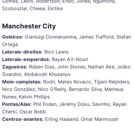
Gomez, Leoni, Robertson; Endo, Jones; Ngumoha,
Szoboszlai, Chiesa; Ekitike
Manchester City
Goleiros:
Gianluigi Donnarumma, James Trafford, Stefan
Ortega
Laterais-direitos:
Rico Lewis
Laterais-esquerdos:
Rayan Aït-Nouri
Zagueiros:
Rúben Dias, John Stones, Nathan Aké, Joško
Gvardiol, Abdukodir Khusanov
Meio-campistas:
Rodri, Mateo Kovacic, Tijjani Reijnders,
Nico González, Nico O’Reilly, Bernardo Silva, Matheus
Nunes, Kalvin Phillips
Pontas/Alas:
Phil Foden, Jérémy Doku, Savinho, Rayan
Cherki, Oscar Bobb
Centros-avantes:
Erling Haaland, Omar Marmoush