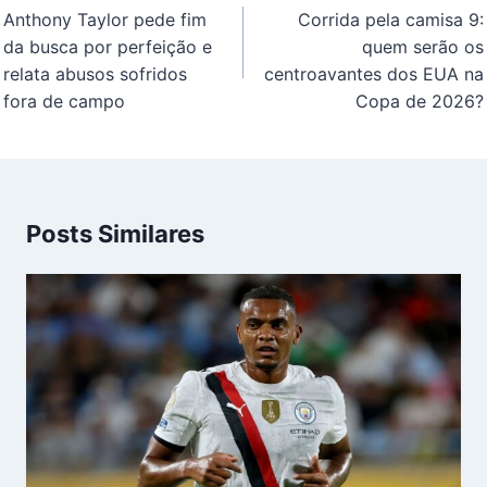
de
Anthony Taylor pede fim
Corrida pela camisa 9:
Post
da busca por perfeição e
quem serão os
relata abusos sofridos
centroavantes dos EUA na
fora de campo
Copa de 2026?
Posts Similares