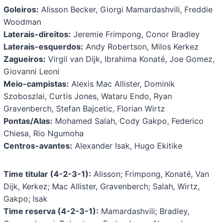
Goleiros:
Alisson Becker, Giorgi Mamardashvili, Freddie
Woodman
Laterais-direitos:
Jeremie Frimpong, Conor Bradley
Laterais-esquerdos:
Andy Robertson, Milos Kerkez
Zagueiros:
Virgil van Dijk, Ibrahima Konaté, Joe Gomez,
Giovanni Leoni
Meio-campistas:
Alexis Mac Allister, Dominik
Szoboszlai, Curtis Jones, Wataru Endo, Ryan
Gravenberch, Stefan Bajcetic, Florian Wirtz
Pontas/Alas:
Mohamed Salah, Cody Gakpo, Federico
Chiesa, Rio Ngumoha
Centros-avantes:
Alexander Isak, Hugo Ekitike
Time titular (4-2-3-1):
Alisson; Frimpong, Konaté, Van
Dijk, Kerkez; Mac Allister, Gravenberch; Salah, Wirtz,
Gakpo; Isak
Time reserva (4-2-3-1):
Mamardashvili; Bradley,