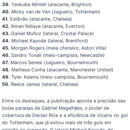
39.
Yankuba Minteh (atacante, Brighton)
40.
Micky van de Ven (zagueiro, Tottenham)
41.
Estêvão (atacante, Chelsea)
42.
Iliman Ndiaye (atacante, Everton)
43.
Daniel Muñoz (lateral, Crystal Palace)
44.
Michael Kayode (lateral, Brentford)
45.
Morgan Rogers (meia ofensivo, Aston Villa)
46.
Sandro Tonali (meio-campista, Newcastle)
47.
Marcos Senesi (zagueiro, Bournemouth)
48.
Matheus Cunha (atacante, Manchester United)
49.
Tyler Adams (meio-campista, Bournemouth)
50.
Reece James (lateral, Chelsea)
Entre os destaques, a publicação aponta a precisão das
bolas paradas de Gabriel Magalhães, o poder de
cobertura de Declan Rice e a eficiência de Vicario no gol
do Tottenham, que já evitou mais de três gols em
relação ao esperado. O lateral Michael Kayode, do