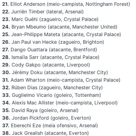
21.
Elliot Anderson (meio-campista, Nottingham Forest)
22.
Jurriën Timber (lateral, Arsenal)
23.
Marc Guéhi (zagueiro, Crystal Palace)
24.
Bryan Mbeumo (atacante, Manchester United)
25.
Jean-Philippe Mateta (atacante, Crystal Palace)
26.
Jan Paul van Hecke (zagueiro, Brighton)
27.
Dango Ouattara (atacante, Brentford)
28.
Ismaïla Sarr (atacante, Crystal Palace)
29.
Cody Gakpo (atacante, Liverpool)
30.
Jérémy Doku (atacante, Manchester City)
31.
Adam Wharton (meio-campista, Crystal Palace)
32.
Rúben Dias (zagueiro, Manchester City)
33.
Guglielmo Vicario (goleiro, Tottenham)
34.
Alexis Mac Allister (meio-campista, Liverpool)
35.
David Raya (goleiro, Arsenal)
36.
Jordan Pickford (goleiro, Everton)
37.
Eberechi Eze (meia ofensivo, Arsenal)
38.
Jack Grealish (atacante, Everton)