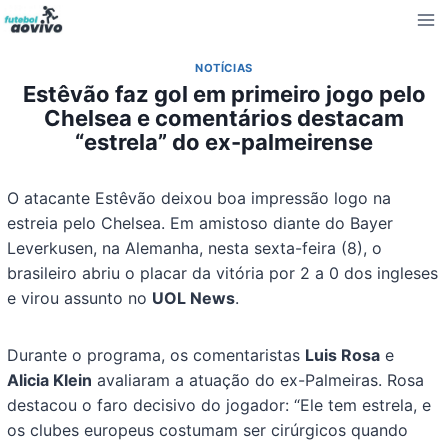
Pular
para
o
NOTÍCIAS
Conteúdo
Estêvão faz gol em primeiro jogo pelo
Chelsea e comentários destacam
“estrela” do ex-palmeirense
O atacante Estêvão deixou boa impressão logo na
estreia pelo Chelsea. Em amistoso diante do Bayer
Leverkusen, na Alemanha, nesta sexta-feira (8), o
brasileiro abriu o placar da vitória por 2 a 0 dos ingleses
e virou assunto no
UOL News
.
Durante o programa, os comentaristas
Luis Rosa
e
Alicia Klein
avaliaram a atuação do ex-Palmeiras. Rosa
destacou o faro decisivo do jogador: “Ele tem estrela, e
os clubes europeus costumam ser cirúrgicos quando