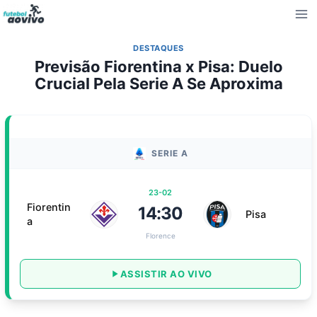
Pular
para
o
DESTAQUES
Conteúdo
Previsão Fiorentina x Pisa: Duelo
Crucial Pela Serie A Se Aproxima
SERIE A
23-02
Fiorentin
14:30
Pisa
a
Florence
ASSISTIR AO VIVO