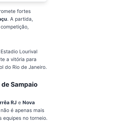
romete fortes
açu
. A partida,
 competição,
Estadio Lourival
 a vitória para
ol do Rio de Janeiro.
o de Sampaio
rrêa RJ
e
Nova
o não é apenas mais
 equipes no torneio.