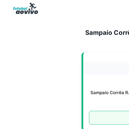
Pular
para
o
Conteúdo
Sampaio Corrê
Sampaio Corrêa R