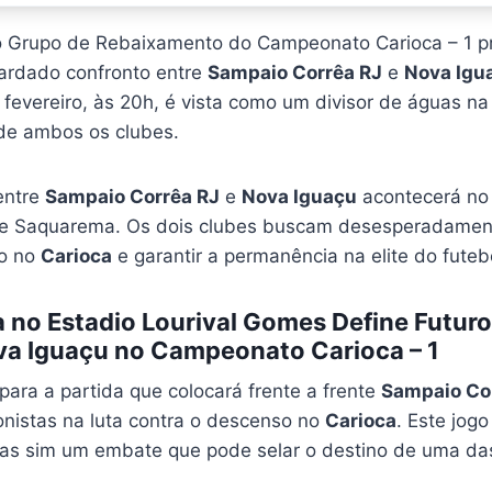
o Grupo de Rebaixamento do Campeonato Carioca – 1 p
rdado confronto entre
Sampaio Corrêa RJ
e
Nova Igu
fevereiro, às 20h, é vista como um divisor de águas na
de ambos os clubes.
entre
Sampaio Corrêa RJ
e
Nova Iguaçu
acontecerá no 
e Saquarema. Os dois clubes buscam desesperadamente
ão no
Carioca
e garantir a permanência na elite do futeb
a no Estadio Lourival Gomes Define Futur
va Iguaçu no Campeonato Carioca – 1
para a partida que colocará frente a frente
Sampaio Co
onistas na luta contra o descenso no
Carioca
. Este jog
as sim um embate que pode selar o destino de uma das