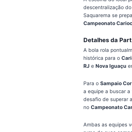
descentralização do
Saquarema se prepar
Campeonato Carioc
Detalhes da Part
A bola rola pontual
histórica para o
Car
RJ
e
Nova Iguaçu
em
Para o
Sampaio Cor
a equipe a buscar a 
desafio de superar a
no
Campeonato Car
Ambas as equipes vê