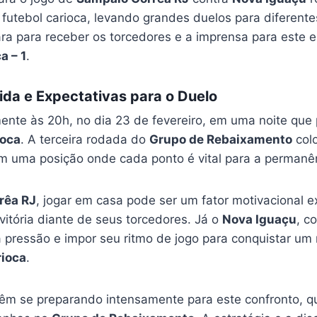
 futebol carioca, levando grandes duelos para diferente
a para receber os torcedores e a imprensa para este e
a – 1
.
ida e Expectativas para o Duelo
mente às 20h, no dia 23 de fevereiro, em uma noite que
ioca
. A terceira rodada do
Grupo de Rebaixamento
col
 uma posição onde cada ponto é vital para a permanênc
rêa RJ
, jogar em casa pode ser um fator motivacional e
vitória diante de seus torcedores. Já o
Nova Iguaçu
, c
 pressão e impor seu ritmo de jogo para conquistar um 
ioca
.
m se preparando intensamente para este confronto, qu