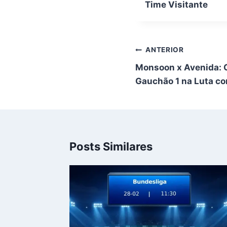
Time Visitante
Navegação
ANTERIOR
de
Monsoon x Avenida: C
Post
Gauchão 1 na Luta co
Posts Similares