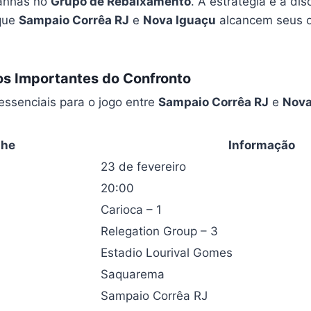
anhas no
Grupo de Rebaixamento
. A estratégia e a dis
que
Sampaio Corrêa RJ
e
Nova Iguaçu
alcancem seus o
s Importantes do Confronto
essenciais para o jogo entre
Sampaio Corrêa RJ
e
Nova
lhe
Informação
23 de fevereiro
20:00
Carioca – 1
Relegation Group – 3
Estadio Lourival Gomes
Saquarema
Sampaio Corrêa RJ