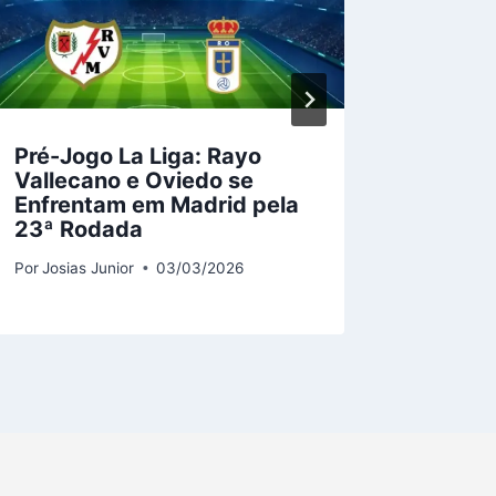
Pré-Jogo La Liga: Rayo
Tallere
Vallecano e Oviedo se
Cordob
Enfrentam em Madrid pela
Profis
23ª Rodada
Por
Josias
Por
Josias Junior
03/03/2026