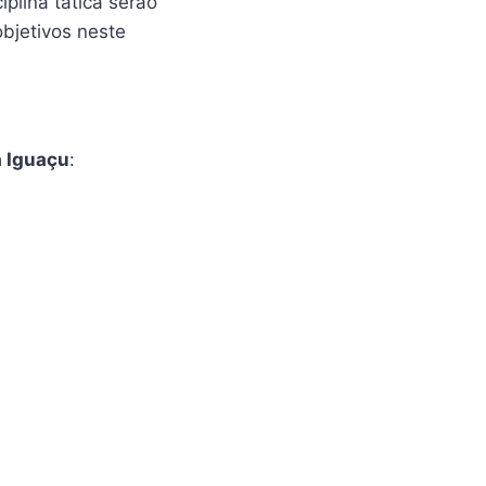
ciplina tática serão
bjetivos neste
 Iguaçu
: