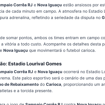
mpaio Corrêa RJ
e
Nova Iguaçu
estão ansiosos por est
cia de cada minuto em campo. A atmosfera no Estadio 
pura adrenalina, refletindo a seriedade da disputa no
G
de somar pontos, ambos os times entram em campo co
 a vitória a todo custo. Acompanhe os detalhes desta pa
e
Nova Iguaçu
que movimentará o futebol carioca.
ão: Estadio Lourival Gomes
ampaio Corrêa RJ
e
Nova Iguaçu
ocorrerá no Estadio L
rema. Este palco esportivo será o cenário de uma das 
po de Rebaixamento
do
Carioca
, proporcionando um a
atletas e a torcida presente.
para o jogo de
Sampaio Corrêa RJ
contra
Nova Iguaçu
r