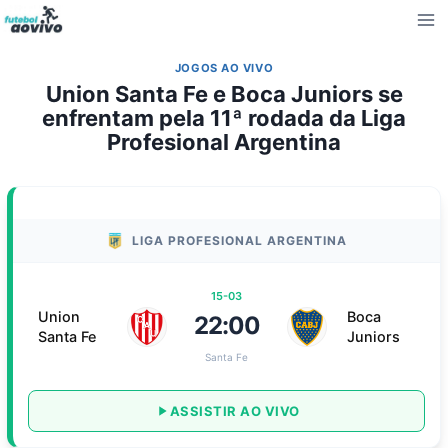
Pular
para
o
JOGOS AO VIVO
Conteúdo
Union Santa Fe e Boca Juniors se
enfrentam pela 11ª rodada da Liga
Profesional Argentina
LIGA PROFESIONAL ARGENTINA
15-03
Union
Boca
22:00
Santa Fe
Juniors
Santa Fe
ASSISTIR AO VIVO