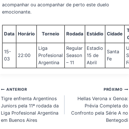
acompanhar ou acompanhar de perto este duelo
emocionante.
Data
Horário
Torneio
Rodada
Estádio
Cidade
Liga
Regular
Estadio
U
15-
Santa
22:00
Profesional
Season
15 de
S
03
Fe
Argentina
– 11
Abril
F
Navegação
ANTERIOR
PRÓXIMO
de
Tigre enfrenta Argentinos
Hellas Verona x Genoa:
Post
Juniors pela 11ª rodada da
Prévia Completa do
Liga Profesional Argentina
Confronto pela Série A no
em Buenos Aires
Bentegodi