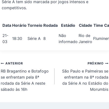
Série A tem sido marcada por jogos intensos e
competitivos.
Data
Horário
Torneio
Rodada
Estádio
Cidade
Time C
21-
Não
Rio de
18:30
Série A
8
Flumine
03
informado
Janeiro
Navegação
ANTERIOR
PRÓXIMO
de
RB Bragantino e Botafogo
São Paulo e Palmeiras se
Post
se enfrentam pela 8ª
enfrentam na 8ª rodada
rodada da Série A neste
da Série A no Estádio do
sábado às 16h
Morumbis