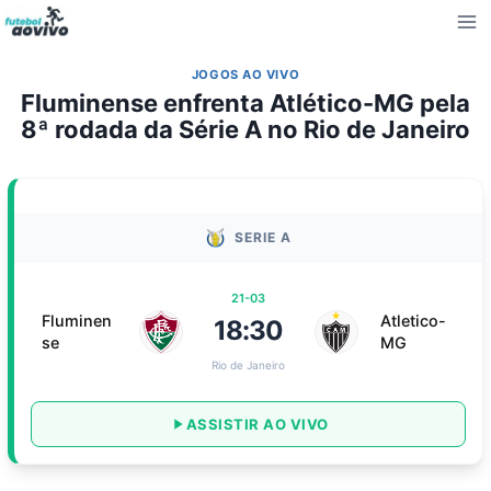
Pular
para
o
JOGOS AO VIVO
Conteúdo
Fluminense enfrenta Atlético-MG pela
8ª rodada da Série A no Rio de Janeiro
SERIE A
21-03
Fluminen
Atletico-
18:30
se
MG
Rio de Janeiro
ASSISTIR AO VIVO