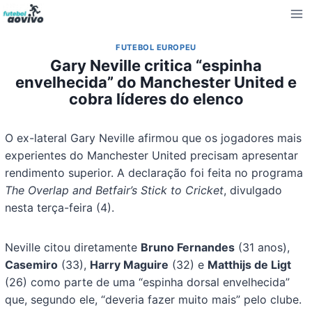
Pular
para
o
FUTEBOL EUROPEU
Conteúdo
Gary Neville critica “espinha
envelhecida” do Manchester United e
cobra líderes do elenco
O ex-lateral Gary Neville afirmou que os jogadores mais
experientes do Manchester United precisam apresentar
rendimento superior. A declaração foi feita no programa
The Overlap and Betfair’s Stick to Cricket
, divulgado
nesta terça-feira (4).
Neville citou diretamente
Bruno Fernandes
(31 anos),
Casemiro
(33),
Harry Maguire
(32) e
Matthijs de Ligt
(26) como parte de uma “espinha dorsal envelhecida”
que, segundo ele, “deveria fazer muito mais” pelo clube.