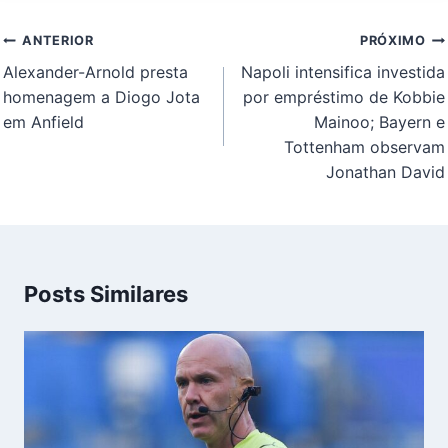
Navegação
ANTERIOR
PRÓXIMO
de
Alexander-Arnold presta
Napoli intensifica investida
Post
homenagem a Diogo Jota
por empréstimo de Kobbie
em Anfield
Mainoo; Bayern e
Tottenham observam
Jonathan David
Posts Similares