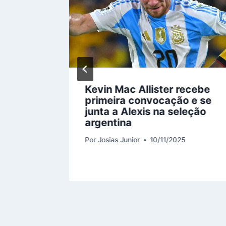
rez
Kevin Mac Allister recebe
 a
primeira convocação e se
cia
junta a Alexis na seleção
m da
argentina
Por
Josias Junior
10/11/2025
5