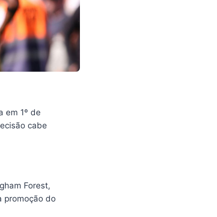
a em 1º de
decisão cabe
ngham Forest,
da promoção do