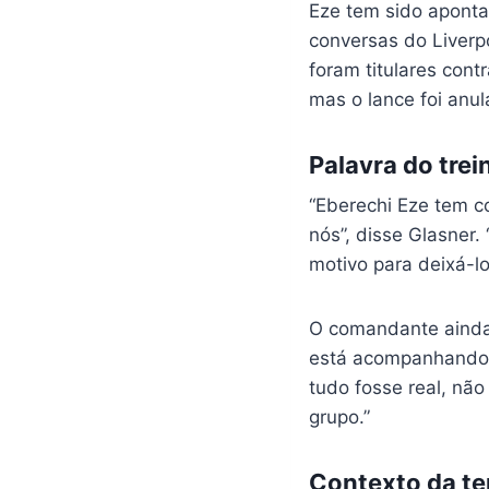
Eze tem sido apont
conversas do Liverp
foram titulares con
mas o lance foi anul
Palavra do trei
“Eberechi Eze tem co
nós”, disse Glasner.
motivo para deixá-lo
O comandante ainda 
está acompanhando p
tudo fosse real, nã
grupo.”
Contexto da t