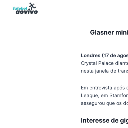
Pular
para
o
Conteúdo
Glasner min
Londres (17 de ago
Crystal Palace dian
nesta janela de tran
Em entrevista após 
League, em Stamford
assegurou que os do
Interesse de gi