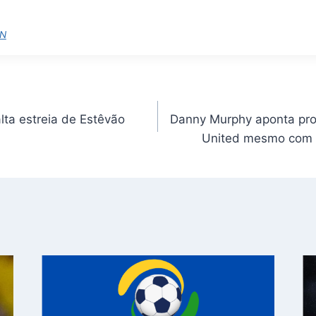
N
lta estreia de Estêvão
Danny Murphy aponta pr
United mesmo com d