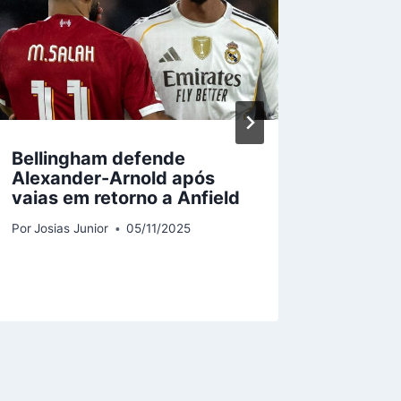
Bellingham defende
Contr
Alexander-Arnold após
decepc
vaias em retorno a Anfield
e Gyök
gols n
Por
Josias Junior
05/11/2025
Por
Josias