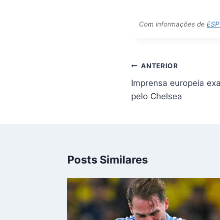
Com informações de
ESP
Navegação
ANTERIOR
de
Imprensa europeia exa
Post
pelo Chelsea
Posts Similares