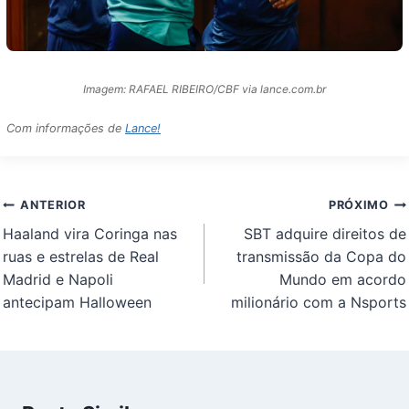
Imagem: RAFAEL RIBEIRO/CBF via lance.com.br
Com informações de
Lance!
Navegação
ANTERIOR
PRÓXIMO
de
Haaland vira Coringa nas
SBT adquire direitos de
Post
ruas e estrelas de Real
transmissão da Copa do
Madrid e Napoli
Mundo em acordo
antecipam Halloween
milionário com a Nsports