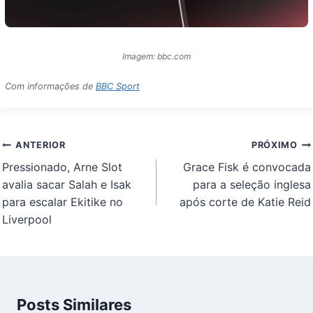
Imagem: bbc.com
Com informações de
BBC Sport
Navegação
ANTERIOR
PRÓXIMO
de
Pressionado, Arne Slot
Grace Fisk é convocada
Post
avalia sacar Salah e Isak
para a seleção inglesa
para escalar Ekitike no
após corte de Katie Reid
Liverpool
Posts Similares