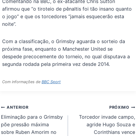
Comentando na BBC, o ex-atacante Chris Sutton
afirmou que “o tiroteio de pênaltis foi tão insano quanto
o jogo” e que os torcedores “jamais esquecerão esta
noite”.
Com a classificação, o Grimsby aguarda o sorteio da
próxima fase, enquanto o Manchester United se
despede precocemente do torneio, no qual disputava a
segunda rodada pela primeira vez desde 2014.
Com informações de
BBC Sport
Navegação
ANTERIOR
PRÓXIMO
de
Eliminação para o Grimsby
Torcedor invade campo,
Post
põe pressão máxima
agride Hugo Souza e
sobre Ruben Amorim no
Corinthians vence