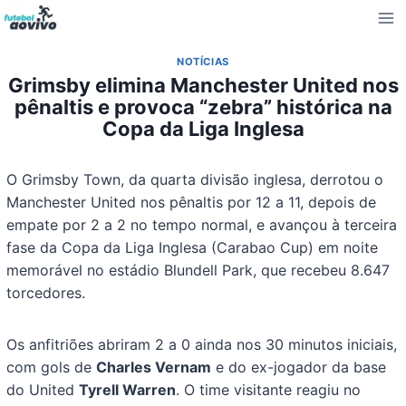
Pular
para
o
NOTÍCIAS
Conteúdo
Grimsby elimina Manchester United nos
pênaltis e provoca “zebra” histórica na
Copa da Liga Inglesa
O Grimsby Town, da quarta divisão inglesa, derrotou o
Manchester United nos pênaltis por 12 a 11, depois de
empate por 2 a 2 no tempo normal, e avançou à terceira
fase da Copa da Liga Inglesa (Carabao Cup) em noite
memorável no estádio Blundell Park, que recebeu 8.647
torcedores.
Os anfitriões abriram 2 a 0 ainda nos 30 minutos iniciais,
com gols de
Charles Vernam
e do ex-jogador da base
do United
Tyrell Warren
. O time visitante reagiu no