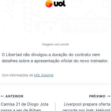
Imagem: uol.com.br
O Libertad não divulgou a duração do contrato nem
detalhes sobre a apresentação oficial do novo treinador.
Com informações de
UOL Esporte
Navegação
ANTERIOR
PRÓXIMO
de
Camisa 21 de Diogo Jota
Liverpool prepara oferta
Post
passa a ser de Rúben
recorde por Isak; Højlund