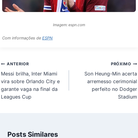
Imagem: espn.com
Com informações de
ESPN
Navegação
ANTERIOR
PRÓXIMO
de
Messi brilha, Inter Miami
Son Heung-Min acerta
Post
vira sobre Orlando City e
arremesso cerimonial
garante vaga na final da
perfeito no Dodger
Leagues Cup
Stadium
Posts Similares