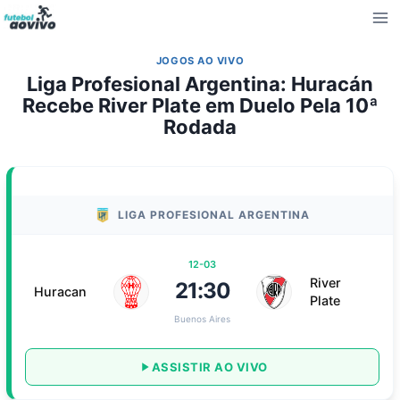
Pular
para
o
JOGOS AO VIVO
Conteúdo
Liga Profesional Argentina: Huracán
Recebe River Plate em Duelo Pela 10ª
Rodada
LIGA PROFESIONAL ARGENTINA
12-03
River
21:30
Huracan
Plate
Buenos Aires
ASSISTIR AO VIVO