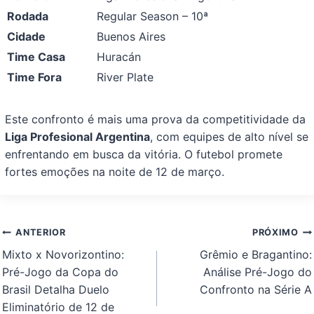
Rodada
Regular Season – 10ª
Cidade
Buenos Aires
Time Casa
Huracán
Time Fora
River Plate
Este confronto é mais uma prova da competitividade da
Liga Profesional Argentina
, com equipes de alto nível se
enfrentando em busca da vitória. O futebol promete
fortes emoções na noite de 12 de março.
Navegação
ANTERIOR
PRÓXIMO
de
Mixto x Novorizontino:
Grêmio e Bragantino:
Post
Pré-Jogo da Copa do
Análise Pré-Jogo do
Brasil Detalha Duelo
Confronto na Série A
Eliminatório de 12 de