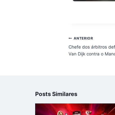
Navegação
ANTERIOR
de
Chefe dos árbitros de
Post
Van Dijk contra o Man
Posts Similares