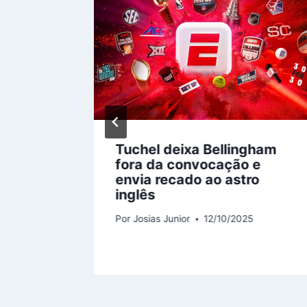
Tuchel deixa Bellingham
de
fora da convocação e
contra
envia recado ao astro
inglês
5
Por
Josias Junior
12/10/2025