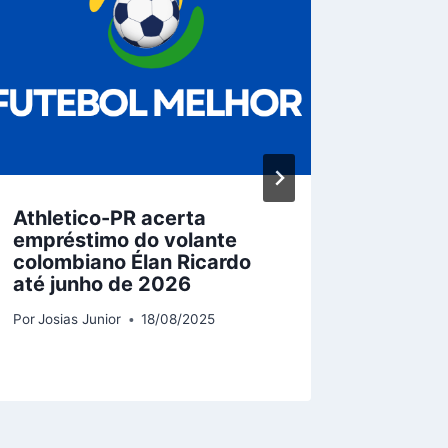
Athletico-PR acerta
EUA ve
empréstimo do volante
garant
colombiano Élan Ricardo
repesc
até junho de 2026
seu úl
elimin
Por
Josias Junior
18/08/2025
Por
Josias