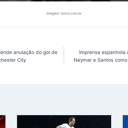
Imagem: lance.com.br
fende anulação do gol de
Imprensa espanhola c
chester City
Neymar e Santos como 