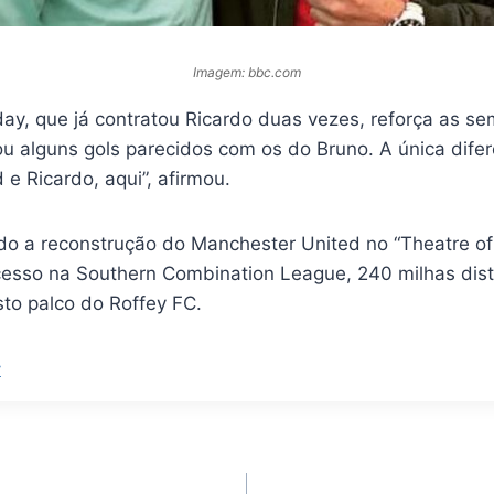
Imagem: bbc.com
ay, que já contratou Ricardo duas vezes, reforça as se
cou alguns gols parecidos com os do Bruno. A única dife
 e Ricardo, aqui”, afirmou.
do a reconstrução do Manchester United no “Theatre o
cesso na Southern Combination League, 240 milhas dist
to palco do Roffey FC.
C