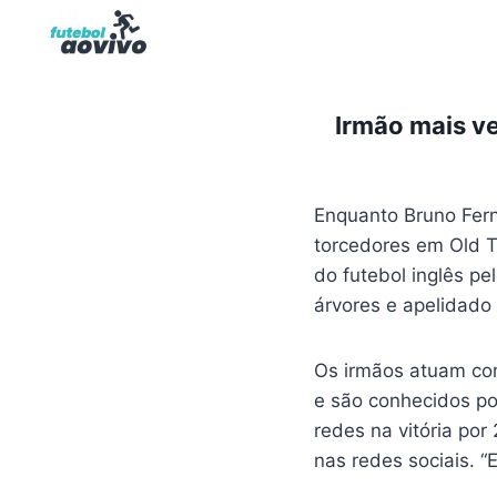
Pular
para
o
Conteúdo
Irmão mais ve
Enquanto Bruno Fern
torcedores em Old T
do futebol inglês p
árvores e apelidado
Os irmãos atuam com
e são conhecidos po
redes na vitória por
nas redes sociais. “E