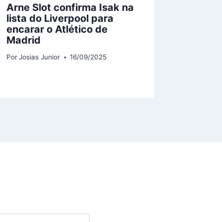
Arne Slot confirma Isak na
Mercad
lista do Liverpool para
tem of
encarar o Atlético de
recus
Madrid
surge
última
Por
Josias Junior
16/09/2025
Por
Josias