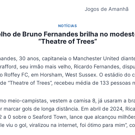
Jogos de Amanhã
NOTÍCIAS
lho de Bruno Fernandes brilha no modest
“Theatre of Trees”
andes, 30 anos, capitaneia o Manchester United diante
rafford, seu irmão mais velho, Ricardo Fernandes, dispu
elo Roffey FC, em Horsham, West Sussex. O estádio do c
 de “Theatre of Trees”, recebeu média de 133 pessoas 
o meio-campistas, vestem a camisa 8, já usaram a bra
r marcar gols de longa distância. Em abril de 2024, Ric
 2 a 0 sobre o Seaford Town, lance que alcançou milhõe
le viu o gol, viralizou na internet, foi ótimo para mim”, c