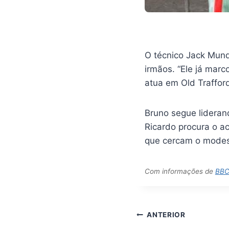
O técnico Jack Mund
irmãos. “Ele já mar
atua em Old Trafford
Bruno segue lideran
Ricardo procura o a
que cercam o modes
Com informações de
BB
Navegação
ANTERIOR
de