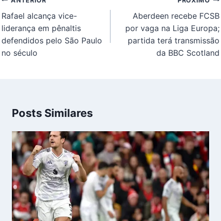
ANTERIOR
PRÓXIMO
de
Rafael alcança vice-
Aberdeen recebe FCSB
Post
liderança em pênaltis
por vaga na Liga Europa;
defendidos pelo São Paulo
partida terá transmissão
no século
da BBC Scotland
Posts Similares