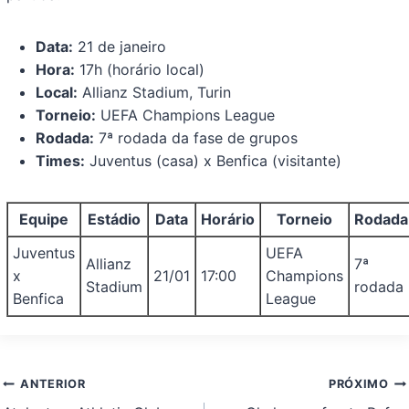
Data:
21 de janeiro
Hora:
17h (horário local)
Local:
Allianz Stadium, Turin
Torneio:
UEFA Champions League
Rodada:
7ª rodada da fase de grupos
Times:
Juventus (casa) x Benfica (visitante)
Equipe
Estádio
Data
Horário
Torneio
Rodada
Juventus
UEFA
Allianz
7ª
x
21/01
17:00
Champions
Stadium
rodada
Benfica
League
Navegação
ANTERIOR
PRÓXIMO
de