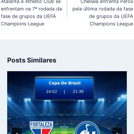
Atalanta e Athletic Club se
Chelsea enfrenta Pafos
Post
enfrentam na 7ª rodada da
pela última rodada da fase
fase de grupos da UEFA
de grupos da UEFA
Champions League
Champions League
Posts Similares