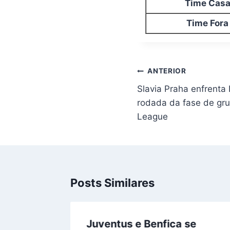
Time Cas
Time Fora
Navegação
ANTERIOR
de
Slavia Praha enfrenta 
Post
rodada da fase de gr
League
Posts Similares
Juventus e Benfica se