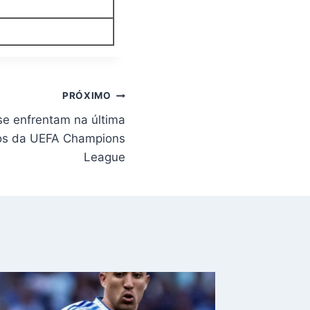
PRÓXIMO
se enfrentam na última
pos da UEFA Champions
League
Uberlâ