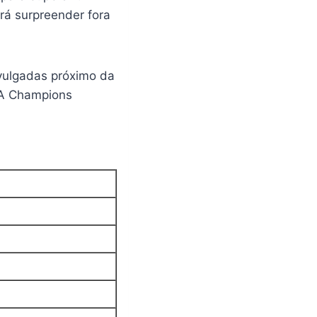
ará surpreender fora
ivulgadas próximo da
FA Champions