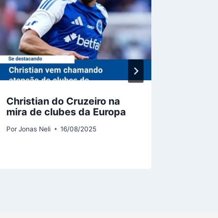
enfren
rodad
Mineir
Por
Jonas 
Christian do Cruzeiro na
mira de clubes da Europa
Por
Jonas Neli
16/08/2025