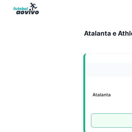
Pular
para
o
Conteúdo
Atalanta e Ath
Atalanta