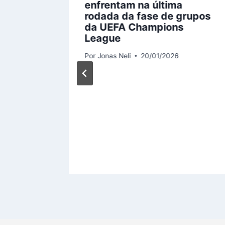
enfrentam na última
rodada da fase de grupos
da UEFA Champions
League
Por
Jonas Neli
20/01/2026
 Pisa:
erie A
6