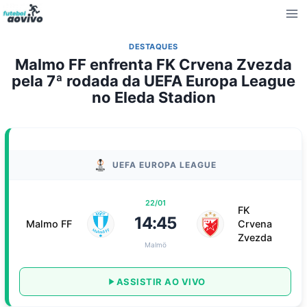
Pular
para
o
DESTAQUES
Conteúdo
Malmo FF enfrenta FK Crvena Zvezda
pela 7ª rodada da UEFA Europa League
no Eleda Stadion
UEFA EUROPA LEAGUE
22/01
FK
14:45
Malmo FF
Crvena
Zvezda
Malmö
ASSISTIR AO VIVO