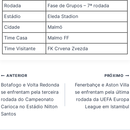
Rodada
Fase de Grupos – 7ª rodada
Estádio
Eleda Stadion
Cidade
Malmö
Time Casa
Malmo FF
Time Visitante
FK Crvena Zvezda
Navegação
ANTERIOR
PRÓXIMO
de
Botafogo e Volta Redonda
Fenerbahçe e Aston Villa
Post
se enfrentam pela terceira
se enfrentam pela última
rodada do Campeonato
rodada da UEFA Europa
Carioca no Estádio Nilton
League em Istambul
Santos