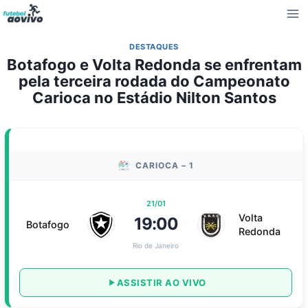
Pular
para
o
DESTAQUES
Conteúdo
Botafogo e Volta Redonda se enfrentam
pela terceira rodada do Campeonato
Carioca no Estádio Nilton Santos
CARIOCA – 1
21/01
Volta
19:00
Botafogo
Redonda
Rio de Janeiro
ASSISTIR AO VIVO