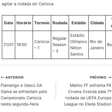
agitar a rodada do Carioca.
Data
Horário
Torneio
Rodada
Estádio
Cidade
Estádio
Regular
Carioca
Olímpico
Rio de
21/01
19:00
Season
Bo
– 1
Nilton
Janeiro
– 3
Santos
Navegação
ANTERIOR
PRÓXIMO
de
Flamengo e Vasco DA
Malmo FF enfrenta FK
Post
Gama se enfrentam pelo
Crvena Zvezda pela 7ª
Campeonato Carioca
rodada da UEFA Europa
nesta segunda-feira
League no Eleda Stadion