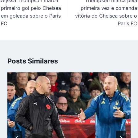
Alyssa Thompson marca
Thompson marca pela
Post
primeiro gol pelo Chelsea
primeira vez e comanda
em goleada sobre o Paris
vitória do Chelsea sobre o
FC
Paris FC
Posts Similares