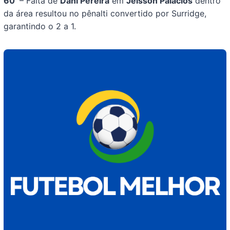
60′
– Falta de
Dani Pereira
em
Jeisson Palacios
dentro
da área resultou no pênalti convertido por Surridge,
garantindo o 2 a 1.