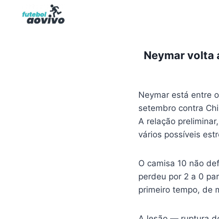
Pular
para
o
Conteúdo
Neymar volta 
Neymar está entre 
setembro contra Chi
A relação prelimina
vários possíveis est
O camisa 10 não def
perdeu por 2 a 0 pa
primeiro tempo, de 
A lesão — ruptura d