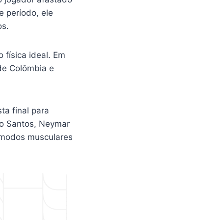
e período, ele
os.
 física ideal. Em
 de Colômbia e
ta final para
lo Santos, Neymar
cômodos musculares