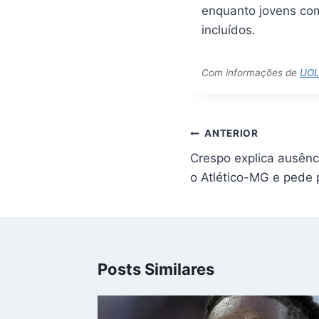
enquanto jovens com
incluídos.
Com informações de
UO
Navegação
ANTERIOR
de
Crespo explica ausênc
Post
o Atlético-MG e pede 
Posts Similares