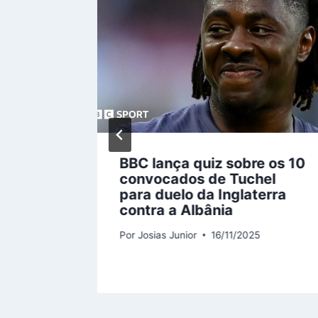
erta
BBC lança quiz sobre os 10
hões
convocados de Tuchel
a bases
para duelo da Inglaterra
contra a Albânia
5
Por
Josias Junior
16/11/2025