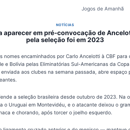
Jogos de Amanhã
NOTÍCIAS
a aparecer em pré-convocação de Ancelott
pela seleção foi em 2023
os nomes encaminhados por Carlo Ancelotti à CBF para
le e Bolívia pelas Eliminatórias Sul-Americanas da Co
r, enviada aos clubes na semana passada, abre espaço pa
reantes.
ende a seleção brasileira desde outubro de 2023. Na o
ra o Uruguai em Montevidéu, e o atacante deixou o gr
maca e chorando, após torcer o joelho esquerdo.
o ligamento cruzado anterior e do menisco — manteve 