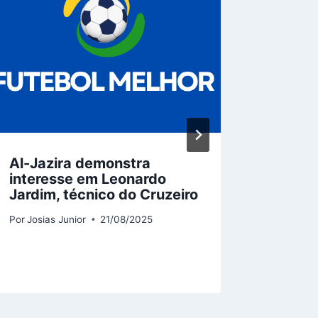
Al-Jazira demonstra
Rodryg
interesse em Leonardo
perto 
Jardim, técnico do Cruzeiro
Barcel
Por
Josias Junior
21/08/2025
Por
Josias