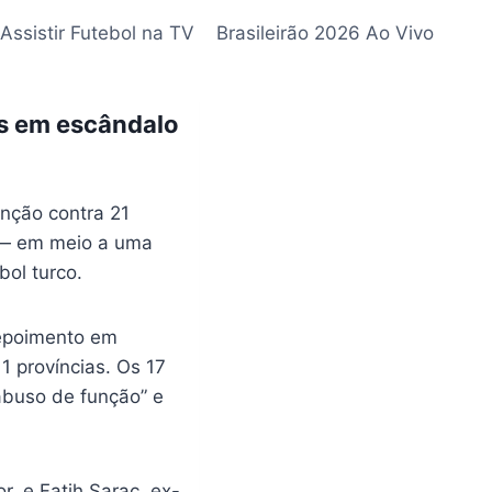
Assistir Futebol na TV
Brasileirão 2026 Ao Vivo
os em escândalo
enção contra 21
g — em meio a uma
bol turco.
depoimento em
 províncias. Os 17
“abuso de função” e
, e Fatih Sarac, ex-