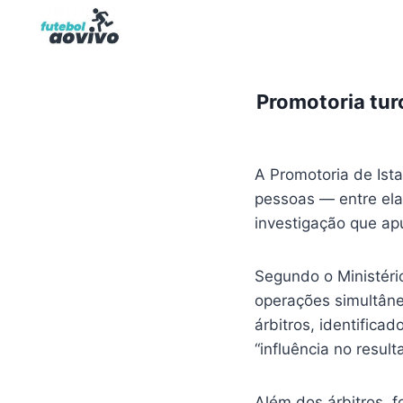
Pular
para
o
Conteúdo
Promotoria tur
A Promotoria de Ist
pessoas — entre ela
investigação que apu
Segundo o Ministéri
operações simultâne
árbitros, identifica
“influência no result
Além dos árbitros, 