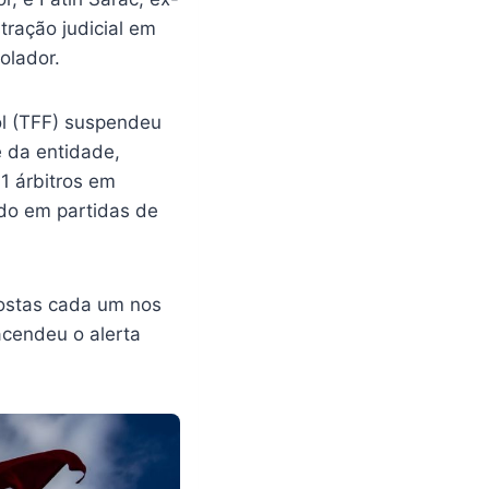
tração judicial em
olador.
ol (TFF) suspendeu
 da entidade,
1 árbitros em
do em partidas de
postas cada um nos
acendeu o alerta