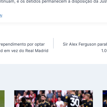
ntinuam, e os detidos permanecem à disposição da Just
N
rependimento por optar
Sir Alex Ferguson para
ed em vez do Real Madrid
1.