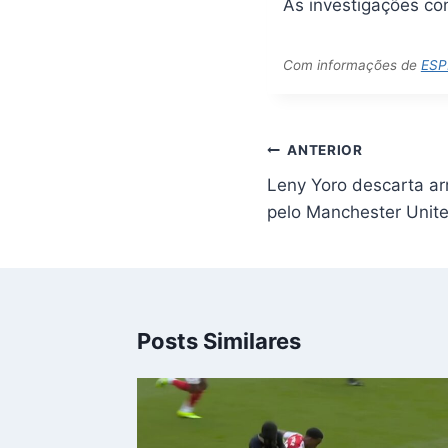
As investigações co
Com informações de
ESP
Navegação
ANTERIOR
de
Leny Yoro descarta ar
Post
pelo Manchester Unit
Posts Similares