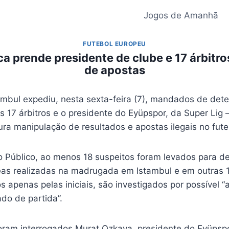
Jogos de Amanhã
FUTEBOL EUROPEU
ca prende presidente de clube e 17 árbitr
de apostas
ambul expediu, nesta sexta-feira (7), mandados de det
s 17 árbitros e o presidente do Eyüpspor, da Super Li
ra manipulação de resultados e apostas ilegais no fute
o Público, ao menos 18 suspeitos foram levados para 
as realizadas na madrugada em Istambul e em outras 11
dos apenas pelas iniciais, são investigados por possível 
ado de partida”.
foram interrogados Murat Ozkaya, presidente do Eyüpspor