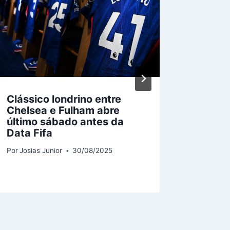
Clássico londrino entre
Sergio
Chelsea e Fulham abre
Olise 
último sábado antes da
reforç
Data Fifa
jogado
avent
Por
Josias Junior
30/08/2025
Por
Josias