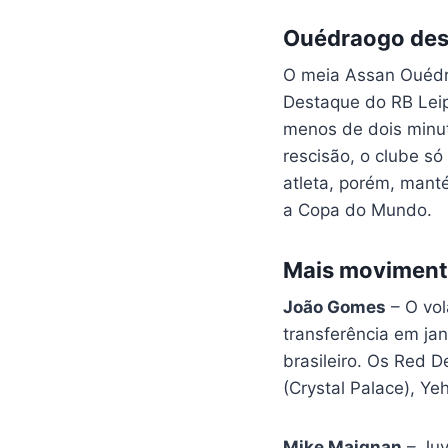
Ouédraogo desp
O meia Assan Ouédr
Destaque do RB Leip
menos de dois minut
rescisão, o clube s
atleta, porém, mant
a Copa do Mundo.
Mais moviment
João Gomes
– O vo
transferência em jan
brasileiro. Os Red 
(Crystal Palace), Ye
Mike Maignan
– Juv