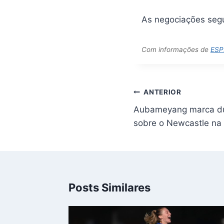
As negociações seg
Com informações de
ESP
Navegação
ANTERIOR
de
Aubameyang marca dua
Post
sobre o Newcastle na
Posts Similares