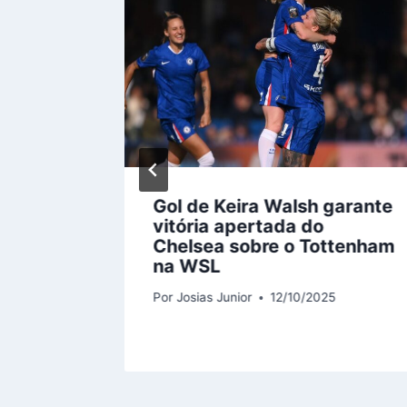
zir
Gol de Keira Walsh garante
vitória apertada do
ipais
Chelsea sobre o Tottenham
ências
na WSL
5
Por
Josias Junior
12/10/2025