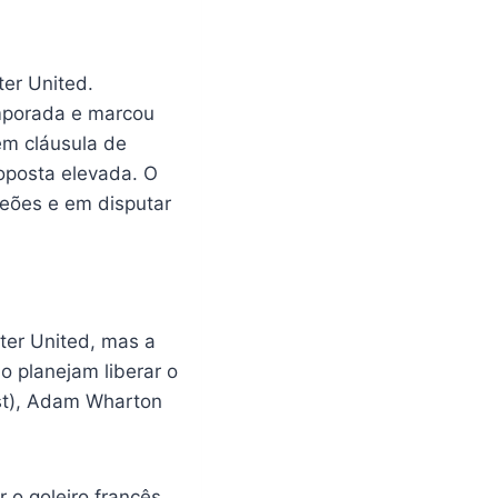
er United.
emporada e marcou
em cláusula de
oposta elevada. O
peões e em disputar
er United, mas a
o planejam liberar o
est), Adam Wharton
 o goleiro francês