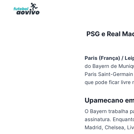
Pular
para
o
Conteúdo
PSG e Real Ma
Paris (França) / Le
do Bayern de Muniq
Paris Saint-Germain
que pode ficar livr
Upamecano em
O Bayern trabalha p
assinatura. Enquant
Madrid, Chelsea, Liv