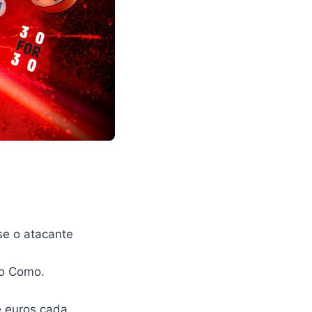
se o atacante
no Como.
 euros cada,