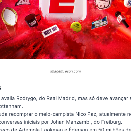
Imagem: espn.com
s
 avalia Rodrygo, do Real Madrid, mas só deve avançar 
Tottenham.
uda recomprar o meio-campista Nico Paz, atualmente 
onversas iniciais por Johan Manzambi, do Freiburg.
 preço de Ademola Lookman e Éderson em 50 milhões de