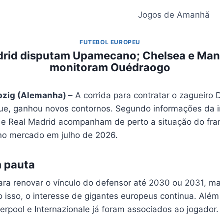
Jogos de Amanhã
FUTEBOL EUROPEU
drid disputam Upamecano; Chelsea e Man
monitoram Ouédraogo
ipzig (Alemanha) –
A corrida para contratar o zagueiro
ue, ganhou novos contornos. Segundo informações da 
 e Real Madrid acompanham de perto a situação do fra
e no mercado em julho de 2026.
 pauta
ara renovar o vínculo do defensor até 2030 ou 2031, m
o isso, o interesse de gigantes europeus continua. Alé
erpool e Internazionale já foram associados ao jogador.