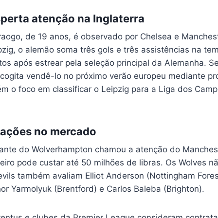
erta atenção na Inglaterra
aogo, de 19 anos, é observado por Chelsea e Manchest
zig, o alemão soma três gols e três assistências na t
os após estrear pela seleção principal da Alemanha. S
ó cogita vendê-lo no próximo verão europeu mediante pr
ém o foco em classificar o Leipzig para a Liga dos Cam
ações no mercado
lante do Wolverhampton chamou a atenção do Manchest
eiro pode custar até 50 milhões de libras. Os Wolves nã
Devils também avaliam Elliot Anderson (Nottingham For
hor Yarmolyuk (Brentford) e Carlos Baleba (Brighton).
entus e clubes da Premier League consideram contratar