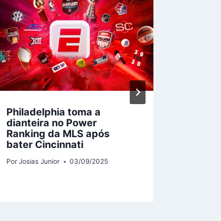
Philadelphia toma a
Liverp
dianteira no Power
homen
Ranking da MLS após
na ret
bater Cincinnati
derrot
Unite
Por
Josias Junior
03/09/2025
Por
Josias