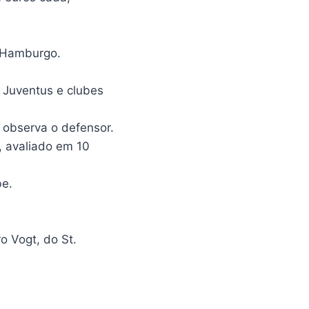
o Hamburgo.
e Juventus e clubes
 observa o defensor.
g, avaliado em 10
be.
o Vogt, do St.
.