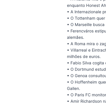
enquanto Honest Ah
• A Internazionale pr
• O Tottenham quer 
• O Marseille busca 
• Ferencváros estipu
alemães.
• A Roma mira o zag
• Villarreal e Eintr
milhões de euros.
• Fabio Silva cogit
• O Dortmund estuda
• O Genoa consultou
• O Hoffenheim quer
Gallen.
• O Paris FC monito
• Amir Richardson nã