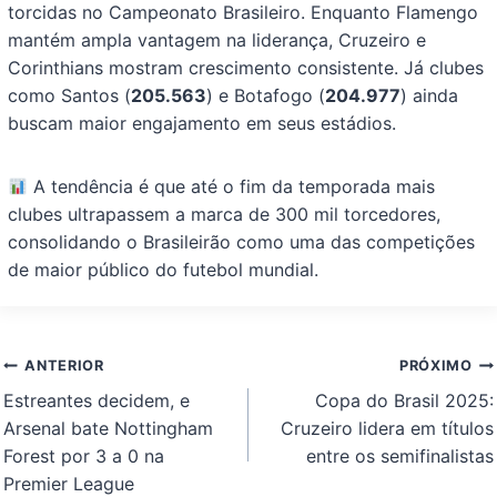
torcidas no Campeonato Brasileiro. Enquanto Flamengo
mantém ampla vantagem na liderança, Cruzeiro e
Corinthians mostram crescimento consistente. Já clubes
como Santos (
205.563
) e Botafogo (
204.977
) ainda
buscam maior engajamento em seus estádios.
A tendência é que até o fim da temporada mais
clubes ultrapassem a marca de 300 mil torcedores,
consolidando o Brasileirão como uma das competições
de maior público do futebol mundial.
Navegação
ANTERIOR
PRÓXIMO
de
Estreantes decidem, e
Copa do Brasil 2025:
Post
Arsenal bate Nottingham
Cruzeiro lidera em títulos
Forest por 3 a 0 na
entre os semifinalistas
Premier League