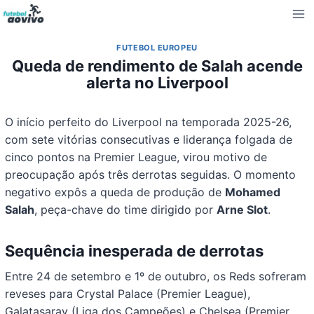
Pular
para
o
FUTEBOL EUROPEU
Conteúdo
Queda de rendimento de Salah acende
alerta no Liverpool
O início perfeito do Liverpool na temporada 2025-26,
com sete vitórias consecutivas e liderança folgada de
cinco pontos na Premier League, virou motivo de
preocupação após três derrotas seguidas. O momento
negativo expôs a queda de produção de
Mohamed
Salah
, peça-chave do time dirigido por
Arne Slot
.
Sequência inesperada de derrotas
Entre 24 de setembro e 1º de outubro, os Reds sofreram
reveses para Crystal Palace (Premier League),
Galatasaray (Liga dos Campeões) e Chelsea (Premier