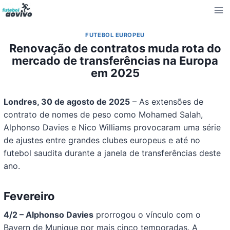
Pular
para
o
FUTEBOL EUROPEU
Conteúdo
Renovação de contratos muda rota do
mercado de transferências na Europa
em 2025
Londres, 30 de agosto de 2025
– As extensões de
contrato de nomes de peso como Mohamed Salah,
Alphonso Davies e Nico Williams provocaram uma série
de ajustes entre grandes clubes europeus e até no
futebol saudita durante a janela de transferências deste
ano.
Fevereiro
4/2 – Alphonso Davies
prorrogou o vínculo com o
Bayern de Munique por mais cinco temporadas. A