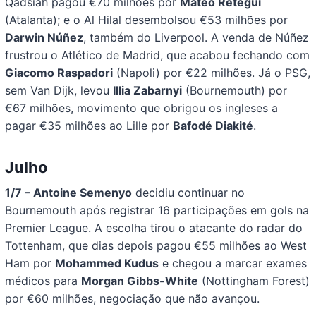
Qadsiah pagou €70 milhões por
Mateo Retegui
(Atalanta); e o Al Hilal desembolsou €53 milhões por
Darwin Núñez
, também do Liverpool. A venda de Núñez
frustrou o Atlético de Madrid, que acabou fechando com
Giacomo Raspadori
(Napoli) por €22 milhões. Já o PSG,
sem Van Dijk, levou
Illia Zabarnyi
(Bournemouth) por
€67 milhões, movimento que obrigou os ingleses a
pagar €35 milhões ao Lille por
Bafodé Diakité
.
Julho
1/7 – Antoine Semenyo
decidiu continuar no
Bournemouth após registrar 16 participações em gols na
Premier League. A escolha tirou o atacante do radar do
Tottenham, que dias depois pagou €55 milhões ao West
Ham por
Mohammed Kudus
e chegou a marcar exames
médicos para
Morgan Gibbs-White
(Nottingham Forest)
por €60 milhões, negociação que não avançou.