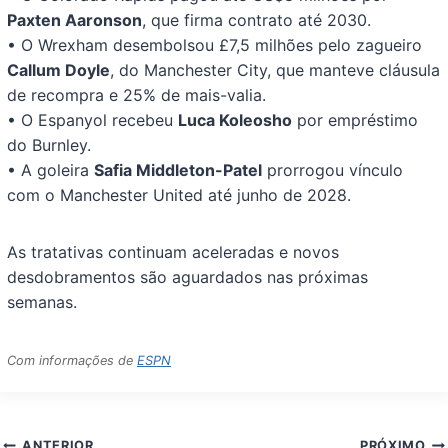
Paxten Aaronson
, que firma contrato até 2030.
• O Wrexham desembolsou £7,5 milhões pelo zagueiro
Callum Doyle
, do Manchester City, que manteve cláusula
de recompra e 25% de mais-valia.
• O Espanyol recebeu
Luca Koleosho
por empréstimo
do Burnley.
• A goleira
Safia Middleton-Patel
prorrogou vínculo
com o Manchester United até junho de 2028.
As tratativas continuam aceleradas e novos
desdobramentos são aguardados nas próximas
semanas.
Com informações de
ESPN
Navegação
ANTERIOR
PRÓXIMO