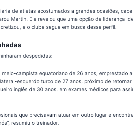
ciaria de atletas acostumados a grandes ocasiões, capa
rou Martin. Ele revelou que uma opção de liderança iden
cretizou, e o clube segue em busca desse perfil.
nhadas
minharam despedidas:
, meio-campista equatoriano de 26 anos, emprestado 
 lateral-esquerdo turco de 27 anos, próximo de retorna
gueiro inglês de 30 anos, em exames médicos para ass
issionais que precisavam atuar em outro lugar e encont
ós”, resumiu o treinador.