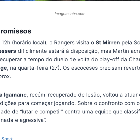
Imagem: bbc.com
romissos
12h (horário local), o Rangers visita o
St Mirren
pela Sc
essers
dificilmente estará à disposição, mas Martin acr
ecuperar a tempo do duelo de volta do play-off da Ch
gge
, na quarta-feira (27). Os escoceses precisam rever
brox.
a Igamane
, recém-recuperado de lesão, voltou a atuar
dições para começar jogando. Sobre o confronto com o 
ade de “lutar e competir” contra uma equipe que class
inada e agressiva”.
 Sport