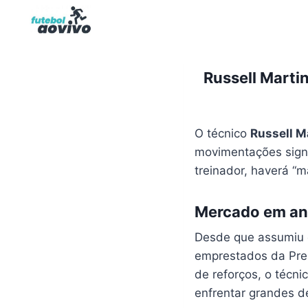
Pular
para
o
Conteúdo
Russell Marti
O técnico
Russell M
movimentações signi
treinador, haverá “m
Mercado em a
Desde que assumiu 
emprestados da Pr
de reforços, o técn
enfrentar grandes d