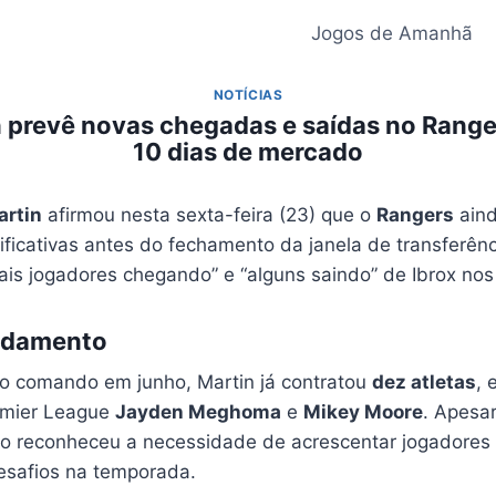
Jogos de Amanhã
NOTÍCIAS
n prevê novas chegadas e saídas no Range
10 dias de mercado
artin
afirmou nesta sexta-feira (23) que o
Rangers
aind
ficativas antes do fechamento da janela de transferên
ais jogadores chegando” e “alguns saindo” de Ibrox nos
ndamento
o comando em junho, Martin já contratou
dez atletas
, 
emier League
Jayden Meghoma
e
Mikey Moore
. Apesa
ico reconheceu a necessidade de acrescentar jogadores
esafios na temporada.