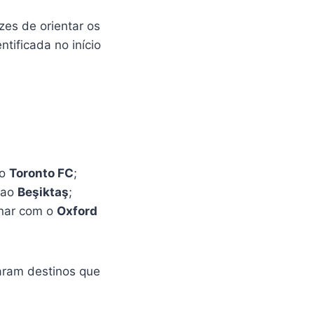
zes de orientar os
tificada no início
ao
Toronto FC
;
r ao
Beşiktaş
;
inar com o
Oxford
raram destinos que