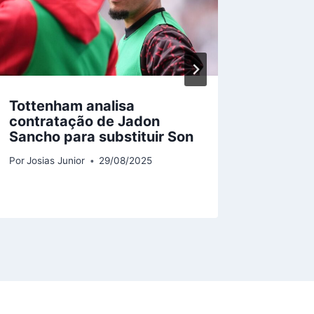
Tottenham analisa
Villas
contratação de Jadon
no joe
Sancho para substituir Son
operad
Por
Josias Junior
29/08/2025
Por
Josias