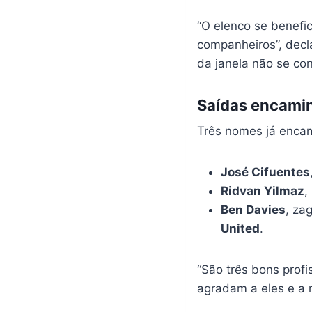
“O elenco se benefi
companheiros”, decla
da janela não se con
Saídas encami
Três nomes já enca
José Cifuentes
Ridvan Yilmaz
,
Ben Davies
, za
United
.
“São três bons prof
agradam a eles e a n