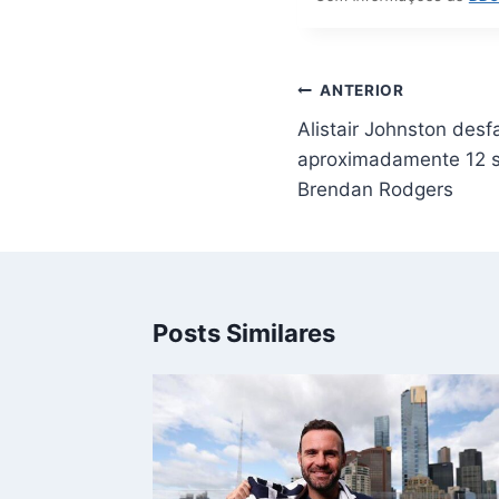
Navegação
ANTERIOR
de
Alistair Johnston desfa
Post
aproximadamente 12 
Brendan Rodgers
Posts Similares