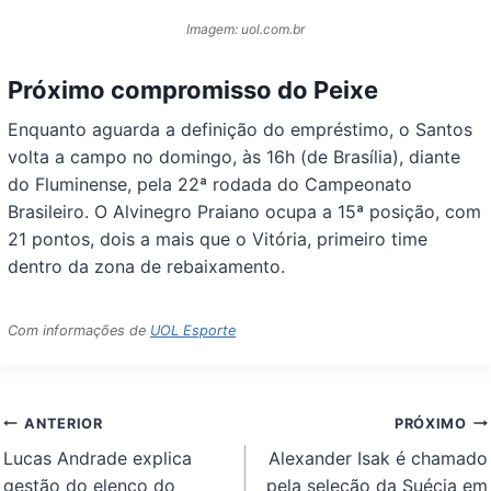
Imagem: uol.com.br
Próximo compromisso do Peixe
Enquanto aguarda a definição do empréstimo, o Santos
volta a campo no domingo, às 16h (de Brasília), diante
do Fluminense, pela 22ª rodada do Campeonato
Brasileiro. O Alvinegro Praiano ocupa a 15ª posição, com
21 pontos, dois a mais que o Vitória, primeiro time
dentro da zona de rebaixamento.
Com informações de
UOL Esporte
Navegação
ANTERIOR
PRÓXIMO
de
Lucas Andrade explica
Alexander Isak é chamado
Post
gestão do elenco do
pela seleção da Suécia em