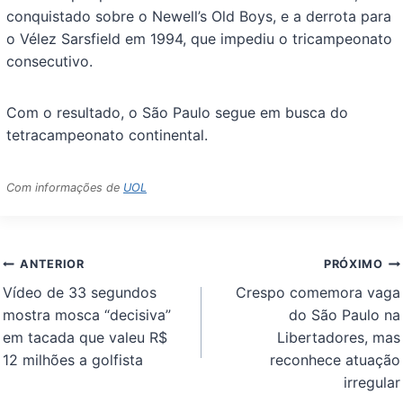
conquistado sobre o Newell’s Old Boys, e a derrota para
o Vélez Sarsfield em 1994, que impediu o tricampeonato
consecutivo.
Com o resultado, o São Paulo segue em busca do
tetracampeonato continental.
Com informações de
UOL
Navegação
ANTERIOR
PRÓXIMO
de
Vídeo de 33 segundos
Crespo comemora vaga
Post
mostra mosca “decisiva”
do São Paulo na
em tacada que valeu R$
Libertadores, mas
12 milhões a golfista
reconhece atuação
irregular