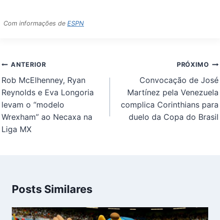
Com informações de
ESPN
Navegação
ANTERIOR
PRÓXIMO
de
Rob McElhenney, Ryan
Convocação de José
Post
Reynolds e Eva Longoria
Martínez pela Venezuela
levam o “modelo
complica Corinthians para
Wrexham” ao Necaxa na
duelo da Copa do Brasil
Liga MX
Posts Similares