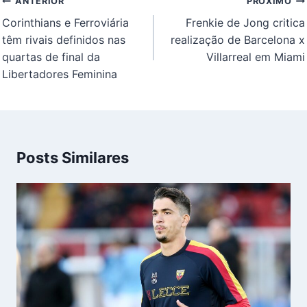
Navegação
ANTERIOR
PRÓXIMO
de
Corinthians e Ferroviária
Frenkie de Jong critica
Post
têm rivais definidos nas
realização de Barcelona x
quartas de final da
Villarreal em Miami
Libertadores Feminina
Posts Similares