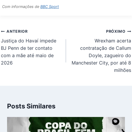
Com informações de
BBC Sport
Navegação
ANTERIOR
PRÓXIMO
de
Justiça do Havaí impede
Wrexham acerta
Post
BJ Penn de ter contato
contratação de Callum
com a mãe até maio de
Doyle, zagueiro do
2026
Manchester City, por até 8
milhões
Posts Similares