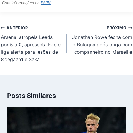
Com informações de
ESPN
Navegação
ANTERIOR
PRÓXIMO
de
Arsenal atropela Leeds
Jonathan Rowe fecha com
Post
por 5 a 0, apresenta Eze e
o Bologna após briga com
liga alerta para lesões de
companheiro no Marseille
Ødegaard e Saka
Posts Similares